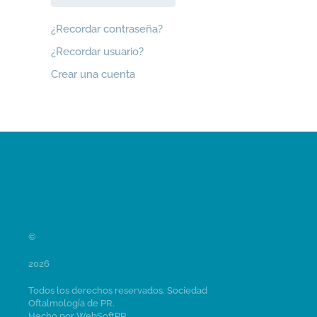
¿Recordar contraseña?
¿Recordar usuario?
Crear una cuenta
©
2026
Todos los derechos reservados. Sociedad
Oftalmología de PR.
Hecho por
WebSoftPR
.