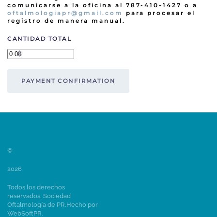
comunicarse a la oficina al 787-410-1427 o a
oftalmologiapr@gmail.com
para procesar el
registro de manera manual.
CANTIDAD TOTAL
$
©
2026
Todos los derechos
reservados. Sociedad
Oftalmología de PR.
Hecho por
WebSoftPR
.