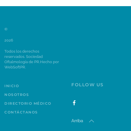
©
2026
Todos los derechos
reservados. Sociedad
Oftalmología de PR.
Hecho por
WebSoftPR
.
FOLLOW US
INICIO
NOSOTROS
DIRECTORIO MÉDICO
CONTÁCTANOS
Arriba